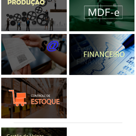
Conhecimento de Transporte
Eletronico
Produção
MDF-E
Poster Design
SAT
Financeiro
Estoque