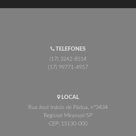
TELEFONES
(17) 3242-8514
(17) 99771-4957
LOCAL
Rua José Inácio de Pádua, nº3434
Regissol Mirassol/SP
CEP: 15130-000